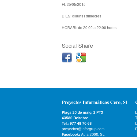
FI: 25/05/2015
DIES: dilluns i dimecres
HORARI: de 20:00 a 22:00 hores
Social Share
Proyectos Informáticos Cero, Sl
Plaça 20 de maig, 2 PT3
L
43580 Deltebre
T
Tel.: 977 48 70 68
proyectos@inforgrup.com
B
Facebook:
Aula 2000, SL