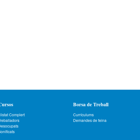
Cursos
Borsa de Treball
listat Complert
Currículums
reballadors
Demandes de feina
Desocupats
onificats